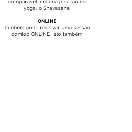
comparável à última posição no
yoga, o Shavasana.
ONLINE
Também pode reservar uma sessão
comigo ONLINE. Isto também
funciona maravilhosamente à
distância e sem o meu toque directo,
pois, em vez disso, são guiados por
mim através do movimento, da
respiração e do vosso próprio toque.
Sinta-se à vontade para me
contactar para marcar uma sessão.
MARCAR SESSÃO